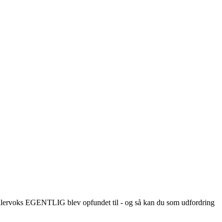
H
R
m
dellervoks EGENTLIG blev opfundet til - og så kan du som udfordring