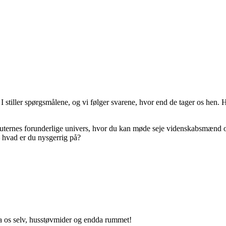
 stiller spørgsmålene, og vi følger svarene, hvor end de tager os hen.
H
auternes forunderlige univers, hvor du kan møde seje videnskabsmænd 
r – hvad er du nysgerrig på?
ra os selv, husstøvmider og endda rummet!