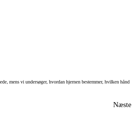
H
H
dede, mens vi undersøger, hvordan hjernen bestemmer, hvilken hånd
Næste