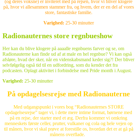
(og deres voksne) er inviteret med på rejsen, hvor vi bliver klogere
på, hvor vi allesammen stammer fra, og hvem, der er en del af vores
store, fantastiske familie.
Varighed:
25-30 minutter
Radionauternes store regnbueshow
Her kan du blive klogere på aaaalle regnbuens farver og se, om
Radionauterne kan finde ud af at male en hel regnbue? Vi kan også
afsløre, hvad der sker, når en videnskabsmand keder sig?! Der bliver
selvfølgelig også tid til en udfordring, som du kender det fra
podcasten. Oplagt aktivitet i forbindelse med Pride month i August.
Varighed:
25-30 minutter
På opdagelsesrejse med Radionauterne
Med udgangspunkt i vores bog “Radionauternes STORE
opdagelsesrejse” tager vi, i dette mere intime format, børnene med
på en rejse, der starter med et æg. Derfra kommer vi omkring
menneskets første celler, prutter, vulkaner og cola og hele vejen op
til månen, hvor vi skal prøve at forestille os, hvordan det er at gå på
månens overflade.