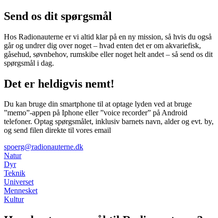
Send os dit spørgsmål
Hos Radionauterne er vi altid klar på en ny mission, så hvis du også
går og undrer dig over noget – hvad enten det er om akvariefisk,
gåsehud, søvnbehov, rumskibe eller noget helt andet – så send os dit
spørgsmål i dag.
Det er heldigvis nemt!
Du kan bruge din smartphone til at optage lyden ved at bruge
”memo”-appen på Iphone eller ”voice recorder” på Android
telefoner. Optag spørgsmålet, inklusiv barnets navn, alder og evt. by,
og send filen direkte til vores email
spoerg@radionauterne.dk
Natur
Dyr
Teknik
Universet
Mennesket
Kultur