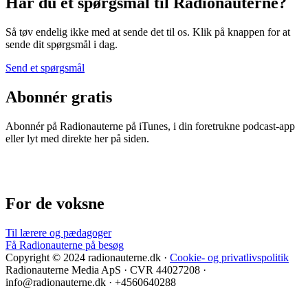
Har du et spørgsmål til Radionauterne?
Så tøv endelig ikke med at sende det til os. Klik på knappen for at
sende dit spørgsmål i dag.
Send et spørgsmål
Abonnér gratis
Abonnér på Radionauterne på iTunes, i din foretrukne podcast-app
eller lyt med direkte her på siden.
For de voksne
Til lærere og pædagoger
Få Radionauterne på besøg
Copyright © 2024 radionauterne.dk ·
Cookie- og privatlivspolitik
Radionauterne Media ApS
· CVR 44027208 ·
info@radionauterne.dk · +4560640288