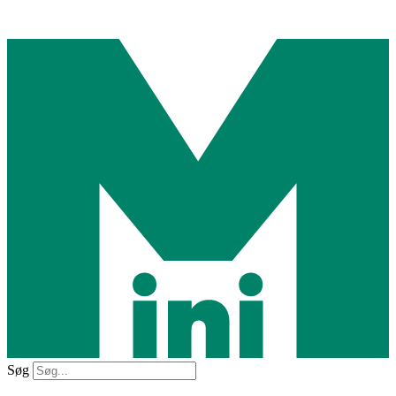
Videre
til
indhold
Søg