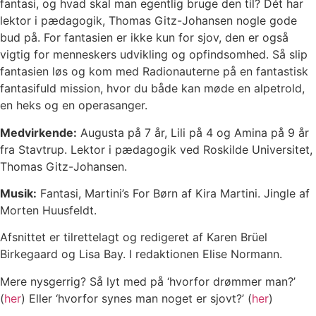
fantasi, og hvad skal man egentlig bruge den til? Dét har
lektor i pædagogik, Thomas Gitz-Johansen nogle gode
bud på. For fantasien er ikke kun for sjov, den er også
vigtig for menneskers udvikling og opfindsomhed. Så slip
fantasien løs og kom med Radionauterne på en fantastisk
fantasifuld mission, hvor du både kan møde en alpetrold,
en heks og en operasanger.
Medvirkende:
Augusta på 7 år, Lili på 4 og Amina på 9 år
fra Stavtrup. Lektor i pædagogik ved Roskilde Universitet,
Thomas Gitz-Johansen.
Musik:
Fantasi, Martini’s For Børn af Kira Martini.
Jingle af
Morten Huusfeldt.
Afsnittet er tilrettelagt og redigeret af Karen Brüel
Birkegaard og Lisa Bay. I redaktionen Elise Normann.
Mere nysgerrig? Så lyt med på ‘hvorfor drømmer man?’
(
her
) Eller ‘hvorfor synes man noget er sjovt?’ (
her
)