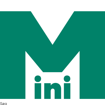
Videre
til
indhold
Søg