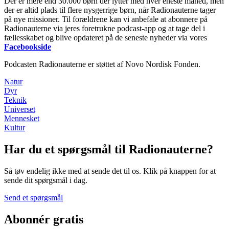
Der er mere end 30.000 børn der lytter med hver eneste måned, men
der er altid plads til flere nysgerrige børn, når Radionauterne tager
på nye missioner. Til forældrene kan vi anbefale at abonnere på
Radionauterne via jeres foretrukne podcast-app og at tage del i
fællesskabet og blive opdateret på de seneste nyheder via vores
Facebookside
Podcasten Radionauterne er støttet af Novo Nordisk Fonden.
Natur
Dyr
Teknik
Universet
Mennesket
Kultur
Har du et spørgsmål til Radionauterne?
Så tøv endelig ikke med at sende det til os. Klik på knappen for at
sende dit spørgsmål i dag.
Send et spørgsmål
Abonnér gratis