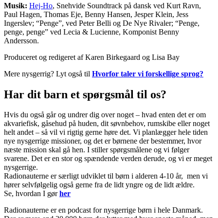
Musik:
Hej-Ho
, Snehvide Soundtrack på dansk ved Kurt Ravn,
Paul Hagen, Thomas Eje, Benny Hansen, Jesper Klein, Jess
Ingerslev; “Penge”, ved Peter Belli og De Nye Rivaler; “Penge,
penge, penge” ved Lecia & Lucienne, Komponist Benny
Andersson.
Produceret og redigeret af Karen Birkegaard og Lisa Bay
Mere nysgerrig? Lyt også til
Hvorfor taler vi forskellige sprog?
Har dit barn et spørgsmål til os?
Hvis du også går og undrer dig over noget – hvad enten det er om
akvariefisk, gåsehud på huden, dit søvnbehov, rumskibe eller noget
helt andet – så vil vi rigtig gerne høre det. Vi planlægger hele tiden
nye nysgerrige missioner, og det er børnene der bestemmer, hvor
næste mission skal gå hen. I stiller spørgsmålene og vi følger
svarene. Det er en stor og spændende verden derude, og vi er meget
nysgerrige.
Radionauterne er særligt udviklet til børn i alderen 4-10 år, men vi
hører selvfølgelig også gerne fra de lidt yngre og de lidt ældre.
Se, hvordan I gør
her
Radionauterne er en podcast for nysgerrige børn i hele Danmark.