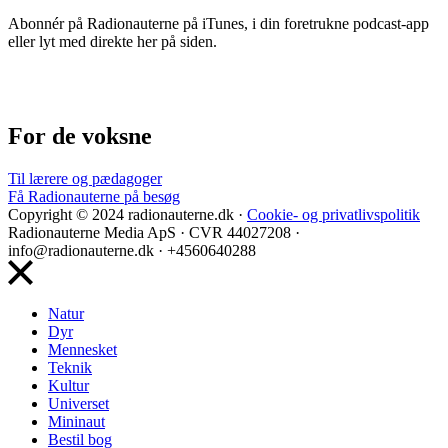
Abonnér på Radionauterne på iTunes, i din foretrukne podcast-app
eller lyt med direkte her på siden.
For de voksne
Til lærere og pædagoger
Få Radionauterne på besøg
Copyright © 2024 radionauterne.dk ·
Cookie- og privatlivspolitik
Radionauterne Media ApS
· CVR 44027208 ·
info@radionauterne.dk · +4560640288
Natur
Dyr
Mennesket
Teknik
Kultur
Universet
Mininaut
Bestil bog