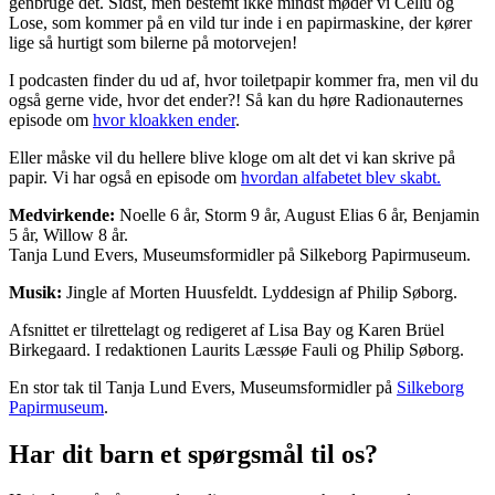
genbruge det. Sidst, men bestemt ikke mindst møder vi Cellu og
Lose, som kommer på en vild tur inde i en papirmaskine, der kører
lige så hurtigt som bilerne på motorvejen!
I podcasten finder du ud af, hvor toiletpapir kommer fra, men vil du
også gerne vide, hvor det ender?! Så kan du høre Radionauternes
episode om
hvor kloakken ender
.
Eller måske vil du hellere blive kloge om alt det vi kan skrive på
papir. Vi har også en episode om
hvordan alfabetet blev skabt.
Medvirkende:
Noelle 6 år, Storm 9 år, August Elias 6 år, Benjamin
5 år, Willow 8 år.
Tanja Lund Evers, Museumsformidler på Silkeborg Papirmuseum.
Musik:
Jingle af Morten Huusfeldt. Lyddesign af Philip Søborg.
Afsnittet er tilrettelagt og redigeret af Lisa Bay og Karen Brüel
Birkegaard. I redaktionen Laurits Læssøe Fauli og Philip Søborg.
En stor tak til Tanja Lund Evers, Museumsformidler på
Silkeborg
Papirmuseum
.
Har dit barn et spørgsmål til os?