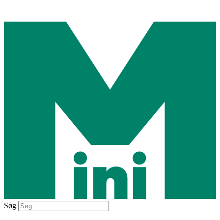
Videre
til
indhold
Søg