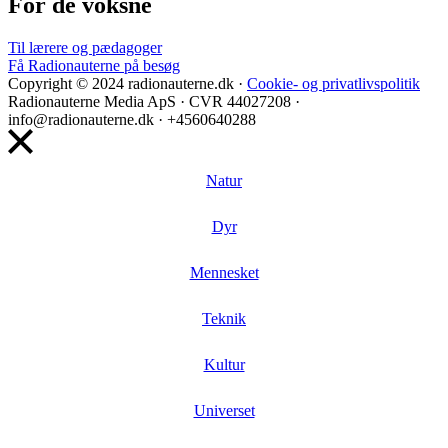
For de voksne
Til lærere og pædagoger
Få Radionauterne på besøg
Copyright © 2024 radionauterne.dk ·
Cookie- og privatlivspolitik
Radionauterne Media ApS
· CVR 44027208 ·
info@radionauterne.dk · +4560640288
Natur
Dyr
Mennesket
Teknik
Kultur
Universet