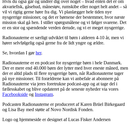
Hvis du også går og undrer dig over noget – hvad enten det er om
akvariefisk, gåsehud, månestøv, rumskibe eller noget helt andet – så
vil vi rigtig gerne høre fra dig. Vi planlægger hele tiden nye
nysgerrige missioner, og det er børnene der bestemmer, hvor næste
mission skal gå hen. I stiller spørgsmålene og vi følger svarene. Det
er en stor og spændende verden derude, og vi er meget nysgerrige.
Radionauterne er særligt udviklet til børn i alderen 4-10 år, men vi
hører selvfølgelig også gerne fra de lidt yngre og ældre.
Se, hvordan I gør
her
.
Radionauterne er en podcast for nysgerrige børn i hele Danmark.
Der er mere end 40.000 børn der lytter med hver eneste måned, men
der er altid plads til flere nysgerrige børn, når Radionauterne tager
på nye missioner. Til forældrene kan vi anbefale at abonnere på
Radionauterne via jeres foretrukne podcast-app og at tage del i
fællesskabet og blive opdateret på de seneste nyheder via vores
Facebookside
og
Instagram
.
Podcasten Radionauterne er produceret af Karen Brüel Birkegaard
og Lisa Bay med støtte af Novo Nordisk Fonden.
Logo og hjemmeside er designet af Lucas Fisker Andersen