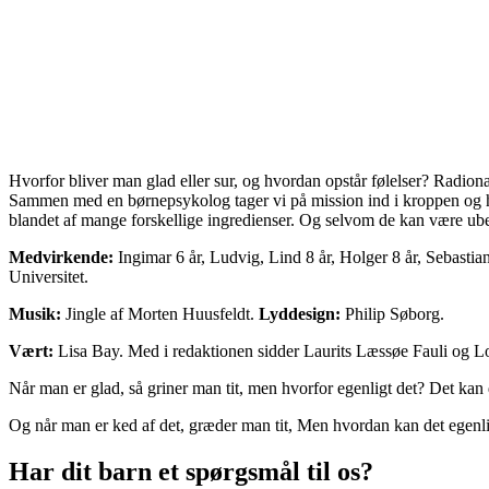
Hvorfor bliver man glad eller sur, og hvordan opstår følelser? Radion
Sammen med en børnepsykolog tager vi på mission ind i kroppen og hje
blandet af mange forskellige ingredienser. Og selvom de kan være ubeh
Medvirkende:
Ingimar 6 år, Ludvig, Lind 8 år, Holger 8 år, Sebastia
Universitet.
Musik:
Jingle af Morten Huusfeldt.
Lyddesign:
Philip Søborg.
Vært:
Lisa Bay. Med i redaktionen sidder Laurits Læssøe Fauli og Lo
Når man er glad, så griner man tit, men hvorfor egenligt det? Det kan
Og når man er ked af det, græder man tit, Men hvordan kan det egenli
Har dit barn et spørgsmål til os?