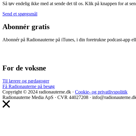
Så tøv endelig ikke med at sende det til os. Klik på knappen for at sen
Send et spørgsmål
Abonnér gratis
Abonnér på Radionauterne på iTunes, i din foretrukne podcast-app elle
For de voksne
Til lærere og pædagoger
Få Radionauterne på besøg
Copyright © 2024 radionauterne.dk ·
Cookie- og privatlivspolitik
Radionauterne Media ApS
· CVR 44027208 · info@radionauterne.d