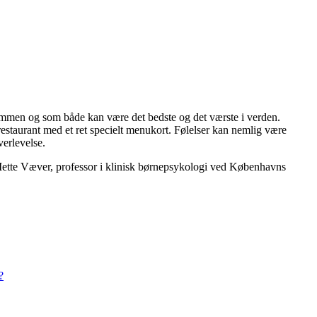
 sammen og som både kan være det bedste og det værste i verden.
estaurant med et ret specielt menukort. Følelser kan nemlig være
verlevelse.
og Mette Væver, professor i klinisk børnepsykologi ved Københavns
?