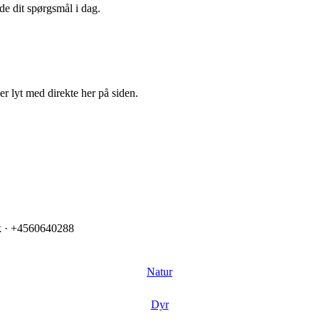
de dit spørgsmål i dag.
r lyt med direkte her på siden.
k · +4560640288
Natur
Dyr