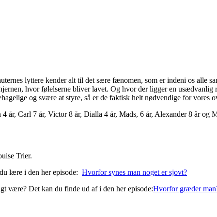
auternes lyttere kender alt til det sære fænomen, som er indeni os alle
rnen, hvor følelserne bliver lavet. Og hvor der ligger en usædvanlig r
agelige og svære at styre, så er de faktisk helt nødvendige for vores o
n 4 år, Carl 7 år, Victor 8 år, Dialla 4 år, Mads, 6 år, Alexander 8 år 
uise Trier.
 du lære i den her episode:
Hvorfor synes man noget er sjovt?
gt være? Det kan du finde ud af i den her episode:
Hvorfor græder man