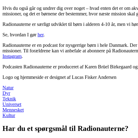
Hvis du også går og undrer dig over noget – hvad enten det er om akvar
missioner, og det er børnene der bestemmer, hvor næste mission skal g
Radionauterne er særligt udviklet til børn i alderen 4-10 år, men vi hør
Se, hvordan I gør
her
.
Radionauterne er en podcast for nysgerrige børn i hele Danmark. Der e
missioner. Til forældrene kan vi anbefale at abonnere på Radionauterne
Instagram
.
Podcasten Radionauterne er produceret af Karen Brüel Birkegaard o
Logo og hjemmeside er designet af Lucas Fisker Andersen
Natur
Dyr
Teknik
Universet
Mennesket
Kultur
Har du et spørgsmål til Radionauterne?