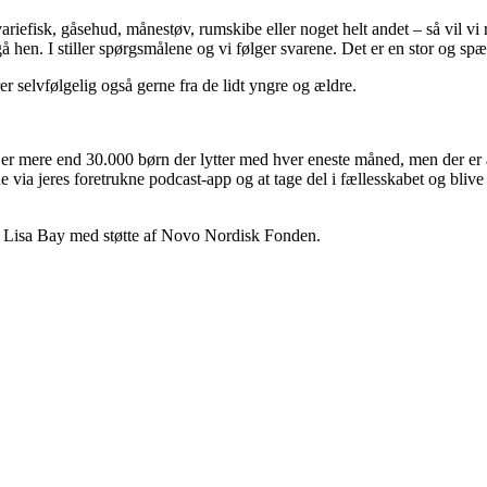
iefisk, gåsehud, månestøv, rumskibe eller noget helt andet – så vil vi r
å hen. I stiller spørgsmålene og vi følger svarene. Det er en stor og s
er selvfølgelig også gerne fra de lidt yngre og ældre.
r mere end 30.000 børn der lytter med hver eneste måned, men der er al
 via jeres foretrukne podcast-app og at tage del i fællesskabet og bliv
g Lisa Bay med støtte af Novo Nordisk Fonden.