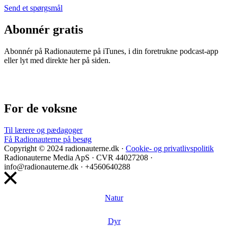
Send et spørgsmål
Abonnér gratis
Abonnér på Radionauterne på iTunes, i din foretrukne podcast-app
eller lyt med direkte her på siden.
For de voksne
Til lærere og pædagoger
Få Radionauterne på besøg
Copyright © 2024 radionauterne.dk ·
Cookie- og privatlivspolitik
Radionauterne Media ApS
· CVR 44027208 ·
info@radionauterne.dk · +4560640288
Natur
Dyr