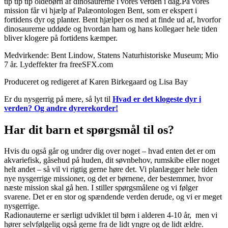
tip tip tip oldebørn af dinosaurerne i vores verden i dag.På vores
mission får vi hjælp af Palæontologen Bent, som er ekspert i
fortidens dyr og planter. Bent hjælper os med at finde ud af, hvorfor
dinosaurerne uddøde og hvordan ham og hans kollegaer hele tiden
bliver klogere på fortidens kæmper.
Medvirkende: Bent Lindow, Statens Naturhistoriske Museum; Mio
7 år. Lydeffekter fra freeSFX.com
Produceret og redigeret af Karen Birkegaard og Lisa Bay
Er du nysgerrig på mere, så lyt til
Hvad er det klogeste dyr i
verden? Og andre dyrerekorder!
Har dit barn et spørgsmål til os?
Hvis du også går og undrer dig over noget – hvad enten det er om
akvariefisk, gåsehud på huden, dit søvnbehov, rumskibe eller noget
helt andet – så vil vi rigtig gerne høre det. Vi planlægger hele tiden
nye nysgerrige missioner, og det er børnene, der bestemmer, hvor
næste mission skal gå hen. I stiller spørgsmålene og vi følger
svarene. Det er en stor og spændende verden derude, og vi er meget
nysgerrige.
Radionauterne er særligt udviklet til børn i alderen 4-10 år, men vi
hører selvfølgelig også gerne fra de lidt yngre og de lidt ældre.