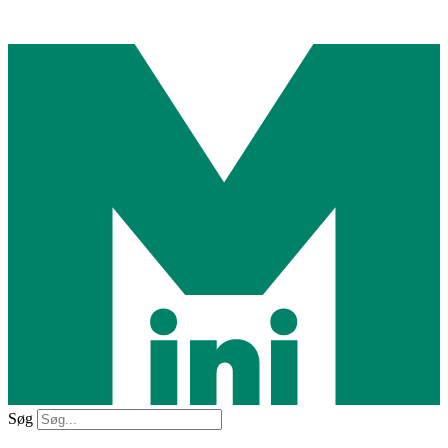
Videre
til
indhold
Søg