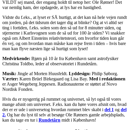
VILDT sej mand, der engang holdt til netop her: Ole Rømer! Det
var nemlig ham, der opdagede, at lys har en hastighed.
Vidste du f.eks., at lyset er SÅ hurtigt, at det kan nå hele vejen rundt
om jorden, på det tidsrum det tager dig at blinke? Og at vi altid ser
ting i fortiden, f.eks. solen som den så ud for 8 minutter siden, og
stjernerne i Karlsvognen som de så ud for 100 år siden? Vi snakker
også om Albert Einsteins relativitetsteori, om hvorfor tiden kun går
én vej, og om hvordan man måske kan rejse frem i tiden – hvis bare
man kan flyve næsten lige så hurtigt som lyset!
Medvirkende:
Bjørn på 10 år fra København samt astrofysiker
Christina Toldbo, leder af observatoriet i Rundetårn.
Musik:
Jingle af Morten Huusfeldt.
Lyddesign:
Philip Søborg.
Værter:
Karen Brüel Birkegaard og Lisa Bay.
Med i redaktionen
er Asger Wegeberg Jeppesen. Radionauterne er støttet af Novo
Nordisk Fonden.
Hvis du er nysgerrig på rummet og universet, så lyt også til vores
mange afsnit om universet. F.eks. kan du høre vores afsnit om, hvad
der er er ude i universetog hvordan rummet blev skabt i
del 1
og
del
2.
Og har du lyst til selv at besøge Ole Rømers gamle arbejdsplads,
kan du tage en tur i
Rundetårn
midt i København!