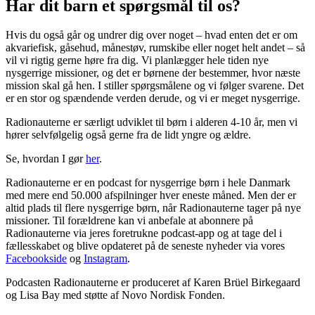
Har dit barn et spørgsmål til os?
Hvis du også går og undrer dig over noget – hvad enten det er om
akvariefisk, gåsehud, månestøv, rumskibe eller noget helt andet – så
vil vi rigtig gerne høre fra dig. Vi planlægger hele tiden nye
nysgerrige missioner, og det er børnene der bestemmer, hvor næste
mission skal gå hen. I stiller spørgsmålene og vi følger svarene. Det
er en stor og spændende verden derude, og vi er meget nysgerrige.
Radionauterne er særligt udviklet til børn i alderen 4-10 år, men vi
hører selvfølgelig også gerne fra de lidt yngre og ældre.
Se, hvordan I gør
her
.
Radionauterne er en podcast for nysgerrige børn i hele Danmark
med mere end 50.000 afspilninger hver eneste måned. Men der er
altid plads til flere nysgerrige børn, når Radionauterne tager på nye
missioner. Til forældrene kan vi anbefale at abonnere på
Radionauterne via jeres foretrukne podcast-app og at tage del i
fællesskabet og blive opdateret på de seneste nyheder via vores
Facebookside
og
Instagram
.
Podcasten Radionauterne er produceret af Karen Brüel Birkegaard
og Lisa Bay med støtte af Novo Nordisk Fonden.