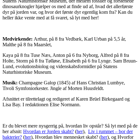
Statens Naturhistoriske Museum, der mellem fossiler og forstenede
dinosaurknogler hjælper os med at finde ud af, hvad det allerførste
dyr på jorden var, og hvor det første dyr egentlig kom fra? Kan du
heller ikke vente med at få svaret, så lyt med her!
Medvirkende:
Arthur, på 8 fra Vedbæk, Karl Urban på 5,5 år,
Malthe på 8 fra Maarslet,
Kaya på 8 fra Tuse Næs, Anton på 6 fra Nyborg, Alfred på 8 fra
Holte, Storm på 8 fra Tølløse, Elisabeth på 6 fra Lynge. Sam Bruun-
Lund, evolutionsbiolog og videnskabsformidler på Statens
Naturhistoriske Museum.
Musik:
Champagne Galop (1845) af Hans Christian Lumbye,
Tivoli Symfoniorkester. Jingle af Morten Huusfeldt.
Afsnittet er tilrettelagt og redigeret af Karen Brüel Birkegaard og
Lisa Bay. I redaktionen Elise Normann.
Er du blevet mere nysgerrig på, hvordan liv opstår? Så lyt med på de
her afsnit:
Hvordan er Jorden skabt?
(
her
),
Liv i rummet – bor der
bakterier?
(
her
), Hvordan blev mennesket skabt? (
her
), og Hvorfor