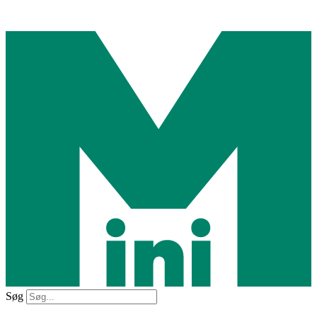
Videre
til
indhold
Søg