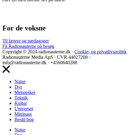
For de voksne
Til lærere og pædagoger
Få Radionauterne på besøg
Copyright © 2024 radionauterne.dk ·
Cookie- og privatlivspolitik
Radionauterne Media ApS
· CVR 44027208 ·
info@radionauterne.dk · +4560640288
Natur
Dyr
Mennesket
Teknik
Kultur
Universet
Mininaut
Bestil bog
Natur