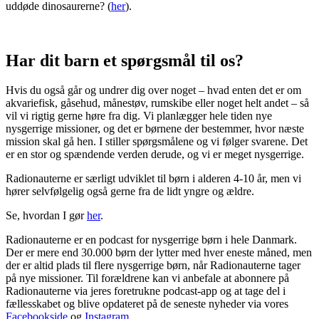
uddøde dinosaurerne? (
her
).
Har dit barn et spørgsmål til os?
Hvis du også går og undrer dig over noget – hvad enten det er om
akvariefisk, gåsehud, månestøv, rumskibe eller noget helt andet – så
vil vi rigtig gerne høre fra dig. Vi planlægger hele tiden nye
nysgerrige missioner, og det er børnene der bestemmer, hvor næste
mission skal gå hen. I stiller spørgsmålene og vi følger svarene. Det
er en stor og spændende verden derude, og vi er meget nysgerrige.
Radionauterne er særligt udviklet til børn i alderen 4-10 år, men vi
hører selvfølgelig også gerne fra de lidt yngre og ældre.
Se, hvordan I gør
her
.
Radionauterne er en podcast for nysgerrige børn i hele Danmark.
Der er mere end 30.000 børn der lytter med hver eneste måned, men
der er altid plads til flere nysgerrige børn, når Radionauterne tager
på nye missioner. Til forældrene kan vi anbefale at abonnere på
Radionauterne via jeres foretrukne podcast-app og at tage del i
fællesskabet og blive opdateret på de seneste nyheder via vores
Facebookside
og
Instagram
.